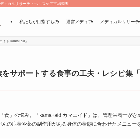
メディカルリサーチ・ヘルスケア市場調査 | 株式会社リサ・サーナ 東京・横浜
私たちが目指すもの
運営メディア
メディカルリサーチ
 kama+aid」
族をサポートする食事の工夫・レシピ集
食」の悩み。「kama+aid カマエイド」は、管理栄養士が
ら、がんの症状や薬の副作用がある身体の状態に合わせたメニュー