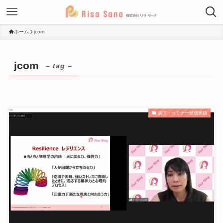
ホーム
jcom
jcom
– tag –
講演・セミナー登壇実績